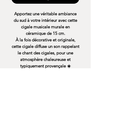
Apportez une véritable ambiance
du sud à votre intérieur avec cette
cigale musicale murale en
céramique de 15 cm.
À la fois décorative et originale,
cette cigale diffuse un son rappelant
le chant des cigales, pour une
atmosphère chaleureuse et
typiquement provençale ☀️
Facile à accrocher au mur, elle
trouvera parfaitement sa place en
intérieur comme en extérieur abrité,
seule ou en composition avec
d’autres cigales pour un effet encore
plus décoratif.
Disponible en plusieurs couleurs
(orange, olive, lavande, grise et
violette), chaque modèle apporte