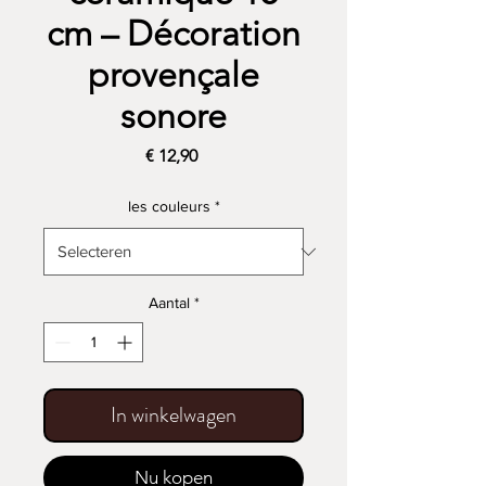
cm – Décoration
provençale
sonore
Prijs
€ 12,90
les couleurs
*
Aantal
*
In winkelwagen
Nu kopen